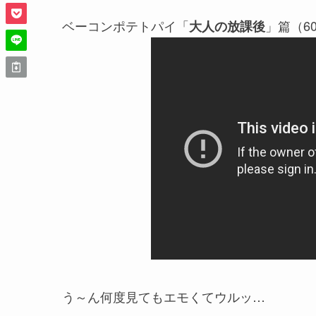
ベーコンポテトパイ「
」篇（6
大人の放課後
う～ん何度見てもエモくてウルッ…