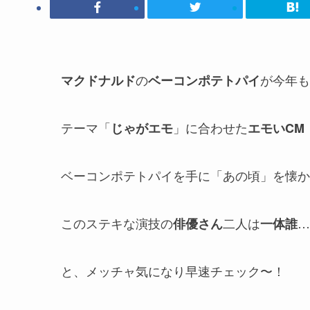
の
が今年も
マクドナルド
ベーコンポテトパイ
テーマ「
」に合わせた
じゃがエモ
エモい
CM
ベーコンポテトパイを手に「あの頃」を懐か
このステキな演技の
二人は
…
俳優さん
一体誰
と、メッチャ気になり早速チェック〜！