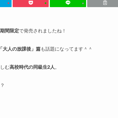
で発売されましたね！
期間限定
も話題になってます＾＾
「大人の放課後」篇
しむ
。
高校時代の同級生2人
？