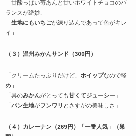
「甘酸っぱい苺あんと甘いホワイトチョコのバ
ランスが絶妙。」
「
生地にもいちご
が練り込んであって色がキレ
イ」
（３）温州みかんサンド（300円）
「クリームたっぷりだけど、
ホイップ
なので軽
め」
「具の
みかん
がとっても
甘くてジューシー
」
「
パン生地
が
フンワリ
とさすがの美味しさ」
（４）カレーナン（269円）「一番人気」（巣