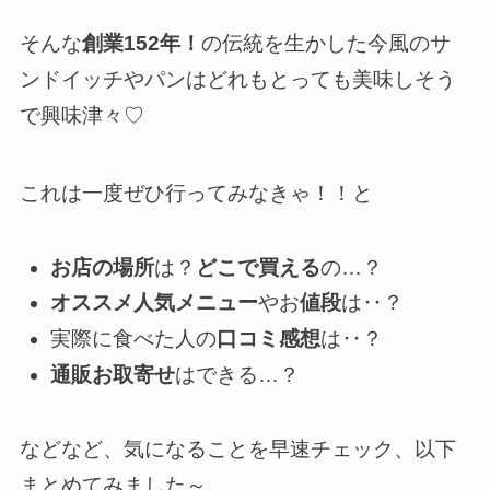
そんな
創業152年！
の伝統を生かした今風のサ
ンドイッチやパンはどれもとっても美味しそう
で興味津々♡
これは一度ぜひ行ってみなきゃ！！と
お店の
場所
は？
どこで買える
の…？
オススメ人気メニュー
やお
値段
は‥？
実際に食べた人の
口コミ感想
は‥？
通販お取寄せ
はできる…？
などなど、気になることを早速チェック、以下
まとめてみました～