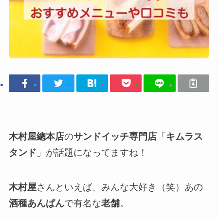
木村屋總本店
の
サンドイッチ専門店
「
キムラス
タンド
」が話題になってますね！
木村屋
さんといえば、みんな大好き（笑）あの
酒種あんぱん
で有名な
老舗
。