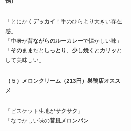
鴨）
「とにかく
デッカイ
！手のひらより大きい存在
感」
「中身が
昔ながらのルーカレー
で懐かしい味」
「
そのまま
だと
しっとり
、
少し焼く
と
カリッ
と
して美味しい」
（５）メロンクリーム（213円）巣鴨店オスス
メ
「ビスケット生地が
サクサク
」
「なつかしい味の
昔風メロンパン
」