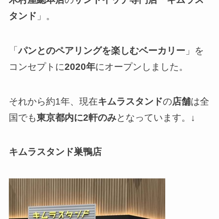
タンド
」。
「
パンとのペアリングを楽しむベーカリー
」を
コンセプトに
2020年
にオープンしました。
それから約1年、現在
キムラスタンド
の
店舗
は全
国でも
東京都内に2軒のみ
となっています。↓
キムラスタンド巣鴨店