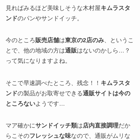
見ればみるほど美味しそうな木村屋
キムラスタ
ンド
のパンやサンドイッチ。
今のところ
販売店舗
は
東京の2店のみ
、というこ
とで、他の地域の方は
通販
はないのかしら…？
って気になりますよね。
そこで早速調べたところ、残念！！
キムラスタ
ンド
の製品がお取寄せできる
通販サイトは今の
ところない
ようです…
マア確かに
サンドイッチ類
は
店内直接調理
だか
らこその
フレッシュな味
なので、通販がムリな