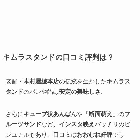
キムラスタンドの口コミ評判は？
老舗・
木村屋總本店
の伝統を生かした
キムラス
タンド
のパンや餡は
安定の美味しさ
。
さらに
キューブ状あんぱん
や「
断面萌え
」の
フ
ルーツサンド
など、
インスタ映え
バッチリのビ
ジュアルもあり、
口コミ
は
おおむね好評
でし