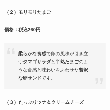
（２）モリモリたまご
価格：税込
260円
柔らかな食感
で卵の風味が引き立
つ
タマゴサラダ
と
半熟たまご
のよ
うな食感と味わいをあわせた
贅沢
な卵サンド
です。
（３）たっぷりツナ＆クリームチーズ