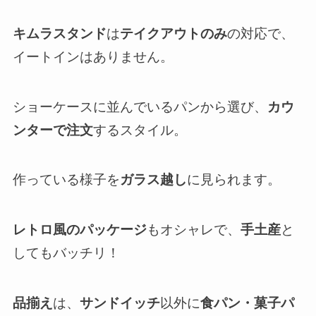
キムラスタンド
は
テイクアウトのみ
の対応で、
イートインはありません。
ショーケースに並んでいるパンから選び、
カウ
ンターで注文
するスタイル。
作っている様子を
ガラス越し
に見られます。
レトロ風のパッケージ
もオシャレで、
手土産
と
してもバッチリ！
品揃え
は、
サンドイッチ
以外に
食パン・菓子パ