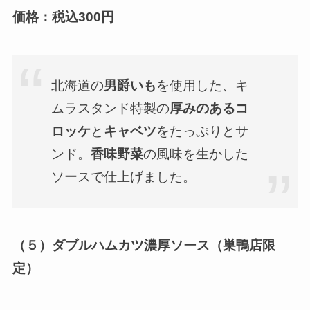
価格：税込
300円
北海道の
男爵いも
を使用した、キ
ムラスタンド特製の
厚みのあるコ
ロッケ
と
キャベツ
をたっぷりとサ
ンド。
香味野菜
の風味を生かした
ソースで仕上げました。
（５）ダブルハムカツ濃厚ソース（巣鴨店限
定）