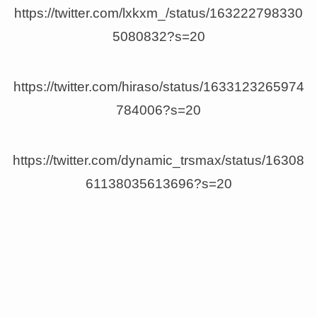
https://twitter.com/lxkxm_/status/163222798330
5080832?s=20
https://twitter.com/hiraso/status/1633123265974
784006?s=20
https://twitter.com/dynamic_trsmax/status/16308
61138035613696?s=20