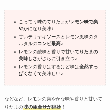
こってり味のてりたまが
レモン味で爽
やか
になり美味♪
甘いテリヤキソースとレモン風味のタ
ルタルの
コンビ最高
♪
レモンの酸味と香りで甘い
てりたまの
美味しさ
がさらに引き立つ♪
レモンの香りはするけど味は
全然すっ
ぱくなくて
美味しい♪
などなど、レモンの爽やかな味や香りと甘いて
りたまの
味の組合せが絶妙
！