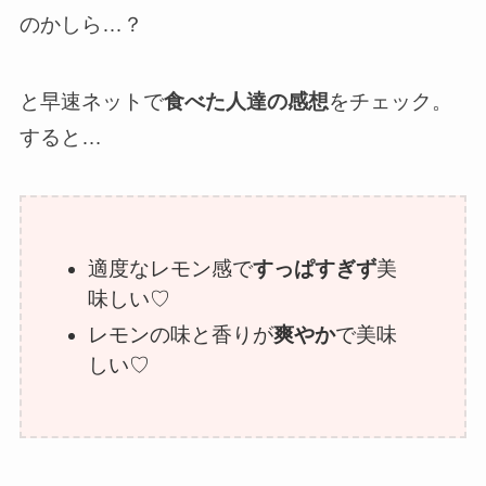
のかしら…？
と早速ネットで
食べた人達の感想
をチェック。
すると…
適度なレモン感で
すっぱすぎず
美
味しい♡
レモンの味と香りが
爽やか
で美味
しい♡