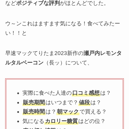
など
ポジティブな評判
がほとんどでした。
ウ～ンこれはますます気になる！食べてみたー
い！！と
早速マックてりたま2023新作の
瀬戸内レモンタ
ルタルベーコン
（長ッ）について、
実際に食べた人達の
口コミ感想
は？
販売期間
はいつまで？
値段
は？
販売時間
は？
朝マック
で買える？
気になる
カロリー糖質
はどの位？