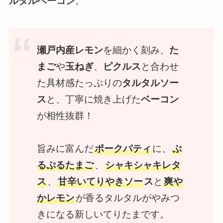
ルタルベーコン
。
瀬戸内産レモン
を細かく刻み、
た
まご
や
玉ねぎ
、
ピクルス
と合わせ
た具材感たっぷりの
タルタルソー
ス
と、丁寧に焼き上げた
ベーコン
が相性抜群！
旨みに富んだ
ポークパティ
に、
ぷ
るぷるたまご
、
シャキシャキレタ
ス
、
甘辛いてりやきソー
ス
と
爽や
かレモン
が香るタルタルがやみつ
きになる新しいてりたまです。