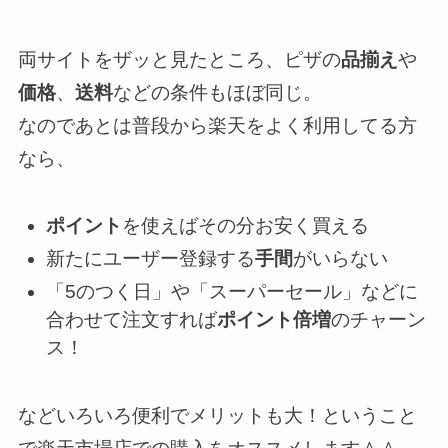
両サイトをザッと見たところ、ピザの
品揃え
や
価格
、
送料
などの条件もほぼ同じ。
なのであとは普段から楽天をよく利用してる方
なら、
ポイント
を使えばその分お安く買える
新たにユーザー登録する
手間
がいらない
「5のつく日」や「スーパーセール」などに
合わせて注文すれば
ポイント倍増
のチャーン
ス！
などいろいろ便利でメリットも大！ということ