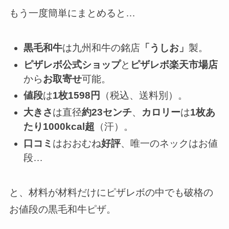
もう一度簡単にまとめると…
黒毛和牛
は九州和牛の銘店
「うしお」
製。
ピザレボ公式ショップ
と
ピザレボ楽天市場店
から
お取寄せ
可能。
値段
は
1枚1598円
（税込、送料別）。
大きさ
は直径
約23センチ
、
カロリー
は
1枚あ
たり
1000kcal超
（汗）。
口コミ
はおおむね
好評
、唯一のネックはお値
段…
と、材料が材料だけにピザレボの中でも破格の
お値段の黒毛和牛ピザ。