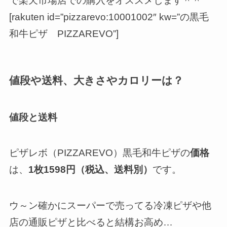
で楽天市場店での購入をオススメします＾＾
[rakuten id=”pizzarevo:10001002″ kw=”の黒毛
和牛ピザ PIZZAREVO”]
値段や送料、大きさやカロリーは？
値段と送料
ピザレボ（PIZZAREVO）黒毛和牛ピザの
価格
は、
1枚
1598円
（税込、送料別）
です。
ウ～ン確かにスーパーで売ってる冷凍ピザや他
店の通販ピザと比べると結構お高め…