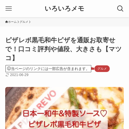
いろいろメモ
ホーム
グルメ
ピザレボ黒毛和牛ピザを通販お取寄せ
で！口コミ評判や値段、大きさも【マツ
コ】
当ページのリンクには一部広告が含まれます。
グルメ
2021-06-29