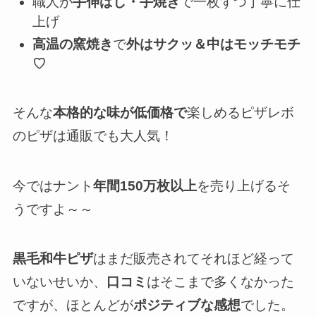
職人が
手伸ばし・手焼き
で一枚ずつ丁寧に仕
上げ
高温の窯焼き
で
外はサクッ＆中はモッチモチ
♡
そんな
本格的な味が低価格で
楽しめるピザレボ
のピザは通販でも大人気！
今ではナント
年間150万枚以上
を売り上げるそ
うですよ～～
黒毛和牛ピザ
はまだ販売されてそれほど経って
いないせいか、
口コミ
はそこまで多くなかった
ですが、ほとんどが
ポジティブな感想
でした。