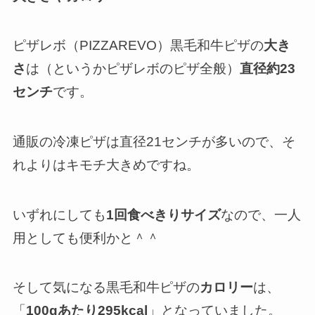
ピザレボ（PIZZAREVO）黒毛和牛ピザの
大き
さ
は（というかピザレボのピザ全般）
直径約23
センチ
です。
通販の冷凍ピザは直径21センチが多いので、そ
れよりはキモチ大きめですね。
いずれにしても
1回食べきりサイズ
なので、一人
用としても便利かと＾＾
そして気になる黒毛和牛ピザの
カロリー
は、
「
100gあたり295kcal
」となっていました。