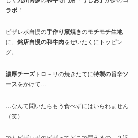
じく
九州博多
の
和牛専門店「うしお」
が夢の
コ
ラボ
！
ピザレボ自慢の
手作り窯焼き
の
モチモチ生地
に、
銘店自慢の和牛肉
をぜいたくにトッピン
グ。
濃厚チーズ
トロ～リの焼きたてに
特製の旨辛ソ
ース
をかけて…
…なんて聞いたらもう食べずにはいられません
（笑）
でもピザレボのピザってどこで買えるの…？近