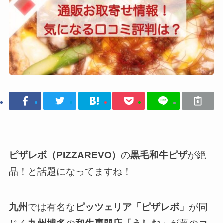
ピザレボ（PIZZAREVO）
の
黒毛和牛ピザ
が絶
品！と話題になってますね！
九州
では有名な
ピッツェリア「ピザレボ」
が同