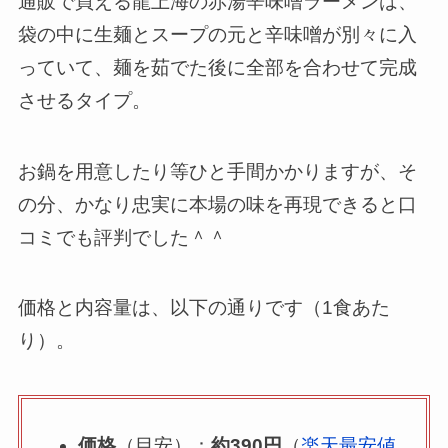
通販で買える龍上海の赤湯辛味噌ラーメンは、
袋の中に生麺とスープの元と辛味噌が別々に入
っていて、麺を茹でた後に全部を合わせて完成
させるタイプ。
お鍋を用意したり等ひと手間かかりますが、そ
の分、かなり忠実に本場の味を再現できると口
コミでも評判でした＾＾
価格と内容量は、以下の通りです（1食あた
り）。
価格
（目安）：
約390円
（
楽天最安値