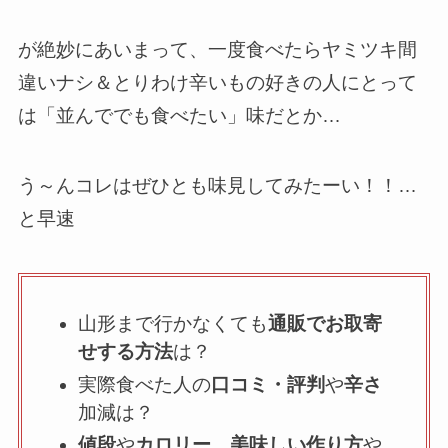
が絶妙にあいまって、一度食べたらヤミツキ間
違いナシ＆とりわけ辛いもの好きの人にとって
は「並んででも食べたい」味だとか…
う～んコレはぜひとも味見してみたーい！！…
と早速
山形まで行かなくても
通販でお取寄
せする方法
は？
実際食べた人の
口コミ・評判
や
辛さ
加減は？
値段
や
カロリー
、
美味しい作り方
や