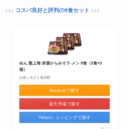
↓↓↓ コスパ良好と評判の9食セット ↓↓↓
めん 龍上海 赤湯からみそラ-メン 9食（3食×3
箱）
山形ふるさと食品館
Amazonで探す
楽天市場で探す
Yahooショッピングで探す
ポチップ