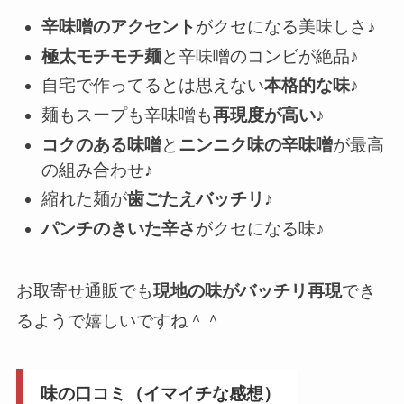
辛味噌のアクセント
がクセになる美味しさ
♪
極太モチモチ麺
と辛味噌のコンビが絶品♪
自宅で作ってるとは思えない
本格的な味
♪
麺もスープも辛味噌も
再現度が高い
♪
コクのある味噌
と
ニンニク味の辛味噌
が最高
の組み合わせ♪
縮れた麺が
歯ごたえバッチリ
♪
パンチのきいた辛さ
がクセになる味♪
お取寄せ通販でも
現地の味がバッチリ再現
でき
るようで嬉しいですね＾＾
味の口コミ（イマイチな感想）