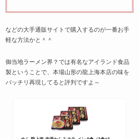
などの大手通販サイトで購入するのが一番お手
軽な方法かと＾＾
御当地ラーメン界？では有名なアイランド食品
製ということで、本場山形の龍上海本店の味を
バッチリ再現してると評判ですよ～
めん 龍上海 赤湯からみそラ-メン 9食（3食×3