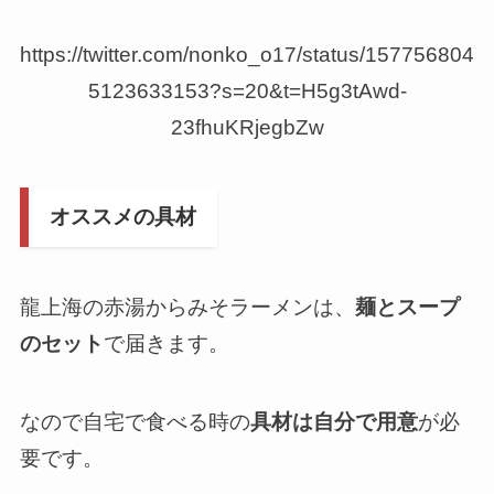
https://twitter.com/nonko_o17/status/157756804
5123633153?s=20&t=H5g3tAwd-
23fhuKRjegbZw
オススメの具材
龍上海の赤湯からみそラーメンは、
麺とスープ
のセット
で届きます。
なので自宅で食べる時の
具材は自分で用意
が必
要です。