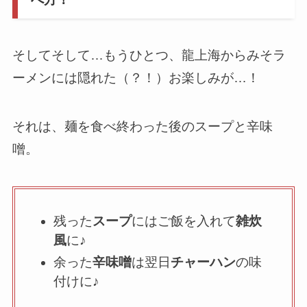
そしてそして…もうひとつ、龍上海からみそラ
ーメンには隠れた（？！）お楽しみが…！
それは、麺を食べ終わった後のスープと辛味
噌。
残った
スープ
にはご飯を入れて
雑炊
風
に♪
余った
辛味噌
は翌日
チャーハン
の味
付けに♪