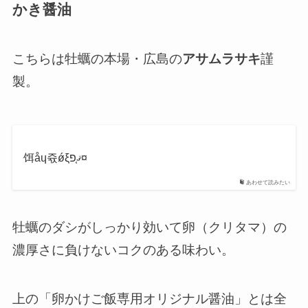
かき醤油
こちらは牡蠣の本場・広島の
アサムラサキ
謹
製。
饵åɥ쥯ǿξޤ֤פ¤
あわせて読みたい
牡蠣のダシ
がしっかり効いて卵（クリタマ）の
濃厚さに負けないコクのある味わい。
上の「卵かけご飯専用オリジナル醤油」とは全