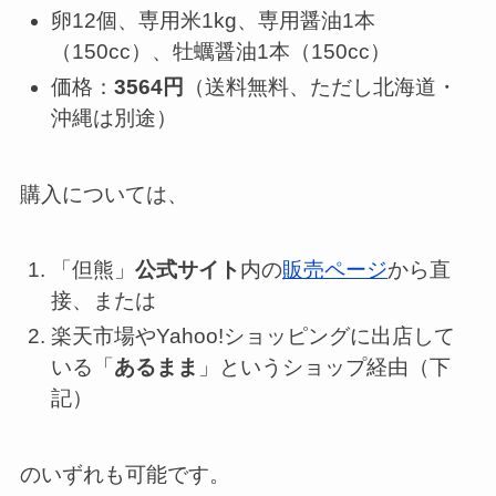
卵
12個、
専用米
1kg、
専用醤油
1本
（150cc）、
牡蠣醤油
1本（150cc）
価格：
3564円
（送料無料、ただし北海道・
沖縄は別途）
購入については、
「但熊」
公式サイト
内の
販売ページ
から直
接、または
楽天市場やYahoo!ショッピングに出店して
いる「
あるまま
」というショップ経由（下
記）
のいずれも可能です。