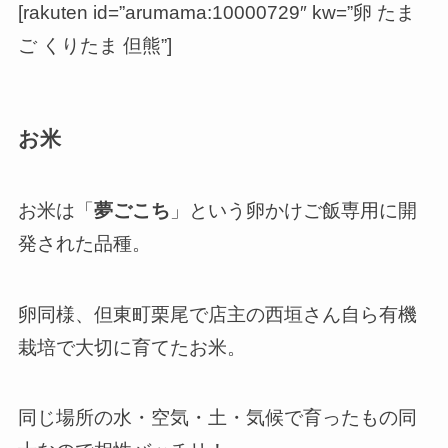
[rakuten id=”arumama:10000729″ kw=”卵 たま
ご くりたま 但熊”]
お米
お米は「
夢ごこち
」という卵かけご飯専用に開
発された品種。
卵同様、但東町栗尾で店主の西垣さん自ら
有機
栽培
で大切に育てたお米。
同じ場所の水・空気・土・気候で育ったもの同