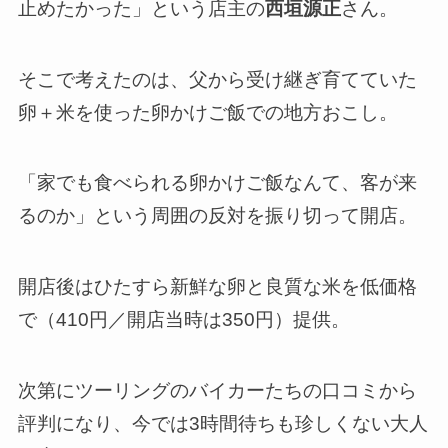
止めたかった」という店主の
西垣源正
さん。
そこで考えたのは、父から受け継ぎ育てていた
卵＋米を使った卵かけご飯での
地方おこし
。
「家でも食べられる卵かけご飯なんて、客が来
るのか」という周囲の反対を振り切って開店。
開店後はひたすら
新鮮な卵と良質な米を低価格
で
（410円／開店当時は350円）提供。
次第にツーリングのバイカーたちの口コミから
評判になり、今では
3時間待ち
も珍しくない大人